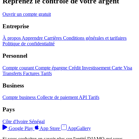
Reprenez le contrôle de votre argent
Ouvrir un compte gratuit
Entreprise
À propos
Apprendre
Carrières
Conditions générales et tarifaires
Politique de confidentialité
Personnel
Compte courant
Compte épargne
Crédit
Investissement
Carte Visa
Transferts
Factures
Tarifs
Business
Compte business
Collecte de paiement
API
Tarifs
Pays
Côte d'Ivoire
Sénégal
Google Play
App Store
AppGallery
Si vous souhaitez en savoir plus sur l'entité DJAMO qui vous