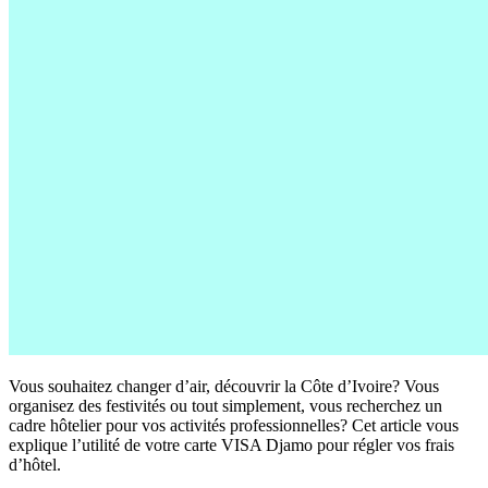
Vous souhaitez changer d’air, découvrir la Côte d’Ivoire? Vous
organisez des festivités ou tout simplement, vous recherchez un
cadre hôtelier pour vos activités professionnelles? Cet article vous
explique l’utilité de votre carte VISA Djamo pour régler vos frais
d’hôtel.